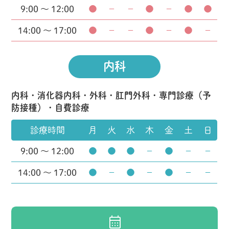
9:00 ～ 12:00
●
－
－
●
－
●
●
14:00 ～ 17:00
●
－
－
●
－
●
－
内科
内科・消化器内科・外科・肛門外科・専門診療（予
防接種）・自費診療
診療時間
月
火
水
木
金
土
日
9:00 ～ 12:00
●
●
●
－
●
－
－
14:00 ～ 17:00
●
－
●
－
●
－
－