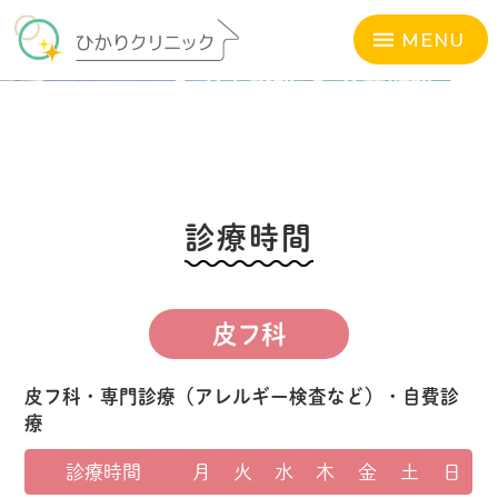
花粉症
土
日
祝
皮フ科
診察
親切かつ丁寧な診療を行います
は
も
しています！
MENU
土曜
日曜
祝日
終日
午前
終日
診療時間
皮フ科
皮フ科・専門診療（アレルギー検査など）・自費診
療
診療時間
月
火
水
木
金
土
日