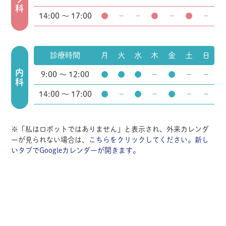
14:00 ～ 17:00
●
－
－
●
－
●
－
診療時間
月
火
水
木
金
土
日
内科
9:00 ～ 12:00
●
●
●
－
●
－
－
14:00 ～ 17:00
●
－
●
－
●
－
－
※「私はロボットではありません」と表示され、外来カレンダ
ーが見られない場合は、
こちらをクリックしてください。新し
いタブでGoogleカレンダーが開きます。