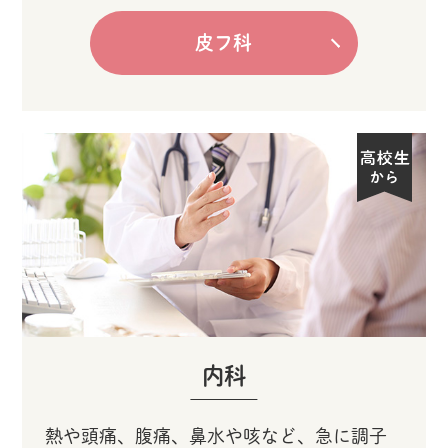
皮フ科
内科
熱や頭痛、腹痛、鼻水や咳など、急に調子