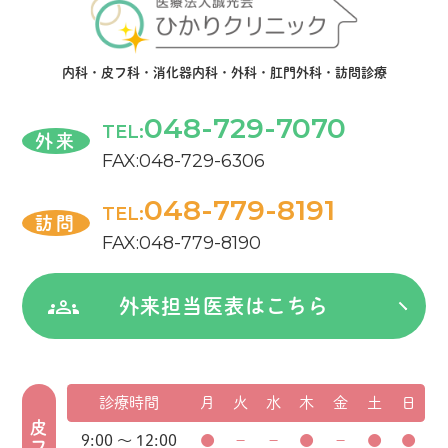
内科・皮フ科・消化器内科・外科・肛門外科・訪問診療
048-729-7070
TEL:
外来
FAX:048-729-6306
048-779-8191
TEL:
訪問
FAX:048-779-8190
外来担当医表はこちら
診療時間
月
火
水
木
金
土
日
皮フ科
9:00 ～ 12:00
●
－
－
●
－
●
●