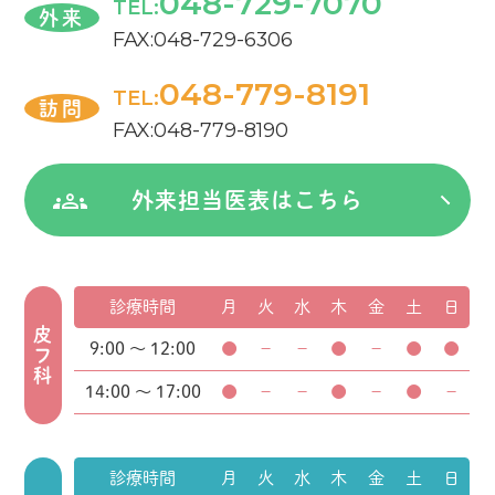
048-729-7070
TEL:
外来
FAX:048-729-6306
048-779-8191
TEL:
訪問
FAX:048-779-8190
外来担当医表はこちら
診療時間
月
火
水
木
金
土
日
皮フ科
9:00 ～ 12:00
●
－
－
●
－
●
●
14:00 ～ 17:00
●
－
－
●
－
●
－
診療時間
月
火
水
木
金
土
日