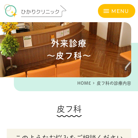
MENU
外来診療
～皮フ科～
HOME
皮フ科の診療内容
皮フ科