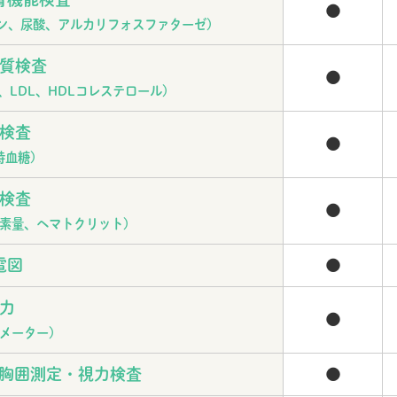
●
ニン、尿酸、アルカリフォスファターゼ)
質検査
●
LDL、HDLコレステロール)
検査
●
時血糖)
検査
●
素量、ヘマトクリット)
電図
●
力
●
メーター)
・胸囲測定・視力検査
●