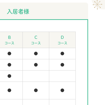
入居者様
B
C
D
コース
コース
コース
●
●
●
●
●
●
●
●
●
●