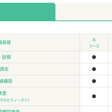
A
職員様
コース
・診察
●
測定
●
線撮影
●
検査
●
ウロビリノーゲン)
腎機能検査