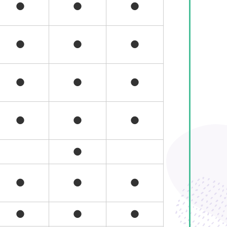
●
●
●
●
●
●
●
●
●
●
●
●
●
●
●
●
●
●
●