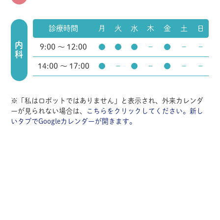
診療時間
月
火
水
木
金
土
日
内科
9:00 ～ 12:00
●
●
●
－
●
－
－
14:00 ～ 17:00
●
－
●
－
●
－
－
※「私はロボットではありません」と表示され、外来カレンダ
ーが見られない場合は、
こちらをクリックしてください。新し
いタブでGoogleカレンダーが開きます。