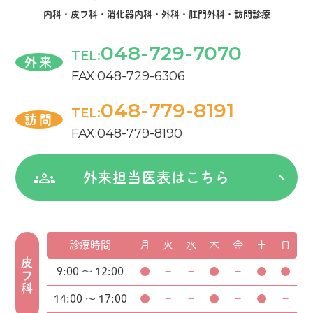
内科・皮フ科・消化器内科・外科・肛門外科・訪問診療
048-729-7070
TEL:
外来
FAX:048-729-6306
048-779-8191
TEL:
訪問
FAX:048-779-8190
外来担当医表はこちら
診療時間
月
火
水
木
金
土
日
皮フ科
9:00 ～ 12:00
●
－
－
●
－
●
●
14:00 ～ 17:00
●
－
－
●
－
●
－