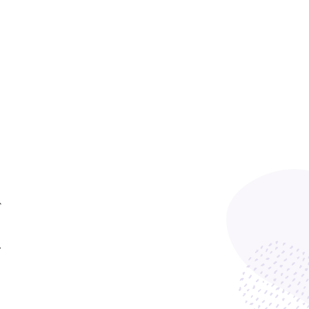
ど
く
し