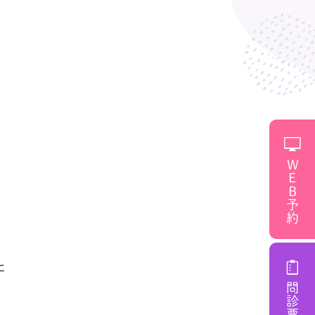
WEB予約
た
問診票