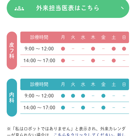
外来担当医表はこちら
診療時間
月
火
水
木
金
土
日
皮フ科
9:00 ～ 12:00
●
－
－
●
－
●
●
14:00 ～ 17:00
●
－
－
●
－
●
－
診療時間
月
火
水
木
金
土
日
内科
9:00 ～ 12:00
●
●
●
－
●
－
－
14:00 ～ 17:00
●
－
●
－
●
－
－
※「私はロボットではありません」と表示され、外来カレンダ
ーが見られない場合は、
こちらをクリックしてください。新し