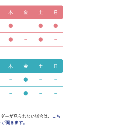
木
金
土
日
●
－
●
●
●
－
●
－
木
金
土
日
－
●
－
－
－
●
－
－
ンダーが見られない場合は、
こち
ーが開きます。