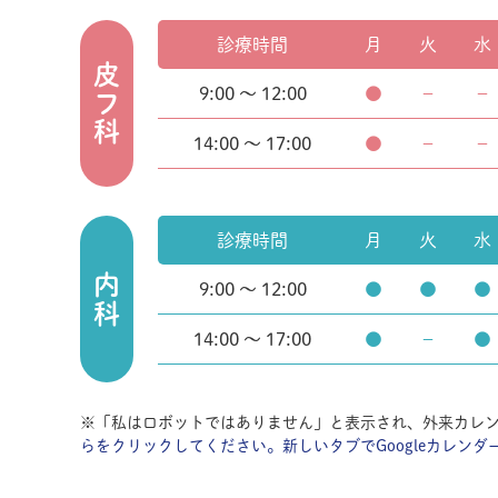
診療時間
月
火
水
皮フ科
9:00 ～ 12:00
●
－
－
14:00 ～ 17:00
●
－
－
診療時間
月
火
水
内科
9:00 ～ 12:00
●
●
●
14:00 ～ 17:00
●
－
●
※「私はロボットではありません」と表示され、外来カレ
らをクリックしてください。新しいタブでGoogleカレンダ