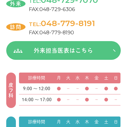
048-729-7070
TEL:
外来
FAX:048-729-6306
048-779-8191
TEL:
訪問
FAX:048-779-8190
外来担当医表はこちら
診療時間
月
火
水
木
金
土
日
皮フ科
9:00 ～ 12:00
●
－
－
●
－
●
●
14:00 ～ 17:00
●
－
－
●
－
●
－
診療時間
月
火
水
木
金
土
日