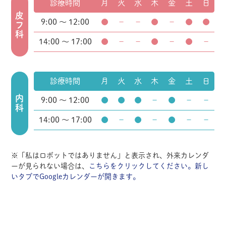
診療時間
月
火
水
木
金
土
日
皮フ科
9:00 ～ 12:00
●
－
－
●
－
●
●
14:00 ～ 17:00
●
－
－
●
－
●
－
診療時間
月
火
水
木
金
土
日
内科
9:00 ～ 12:00
●
●
●
－
●
－
－
14:00 ～ 17:00
●
－
●
－
●
－
－
※「私はロボットではありません」と表示され、外来カレンダ
ーが見られない場合は、
こちらをクリックしてください。新し
いタブでGoogleカレンダーが開きます。