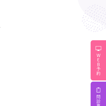
し
WEB予約
。
問診票